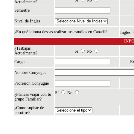
Sí
No
Actualmente?
Semestre
Nivel de Ingles
¿En qué idioma deseas realizar tus estudios en Canadá?
Inglés
INF
¿Trabajas
Sí
No
Actualmente?
Cargo
Ex
Nombre Conyugue:
Profesión Conyugue
Sí
No
¿Planeas viajar con tu
grupo Familiar?
¿Como supiste de
nosotros?