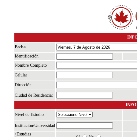
INF
Fecha
Identificación
Nombre Completo
Celular
Dirección
Ciudad de Residencia:
INFO
Nivel de Estudio
Institución/Universidad
¿Estudias